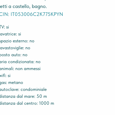
letti a castello, bagno.
CIN: IT053006C2K775KPYN
TV: si
lavatrice: si
spazio esterno: no
lavastoviglie: no
posto auto: no
aria condizionata: no
animali: non ammessi
wifi: si
gas: metano
autoclave: condominiale
distanza dal mare: 50 m
distanza dal centro: 1000 m